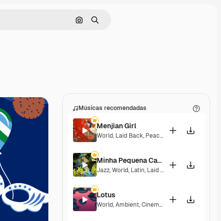
Pesquisar por imagem
Buscar
Músicas recomendadas
Menjian Girl
World
,
Laid Back
,
Peaceful
,
Hopeful
,
Sentime
Minha Pequena Casa Rosa
Jazz
,
World
,
Latin
,
Laid Back
,
Peaceful
,
Senti
Lotus
World
,
Ambient
,
Cinematic
,
Laid Back
,
Peace