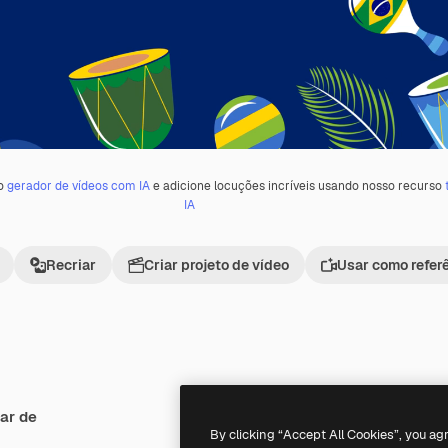
 o
gerador de vídeos com IA
e adicione locuções incríveis usando nosso recurso
IA
Recriar
Criar projeto de vídeo
Usar como refer
ar de
By clicking “Accept All Cookies”, you ag