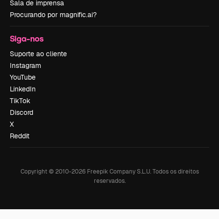
Sala de imprensa
Procurando por magnific.ai?
Siga-nos
Suporte ao cliente
Instagram
YouTube
LinkedIn
TikTok
Discord
X
Reddit
Copyright © 2010-
2026
Freepik Company S.L.U.
Todos os direitos
reservados
.