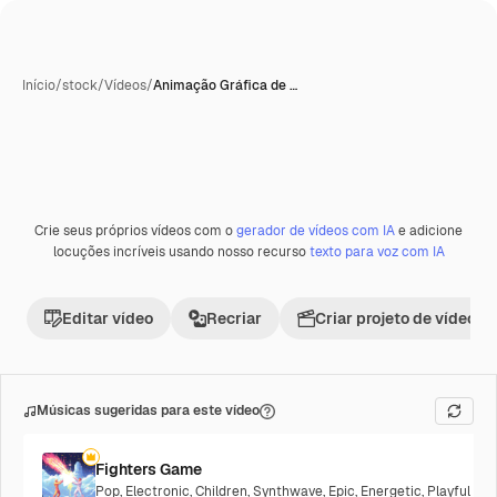
Início
/
stock
/
Vídeos
/
Animação Gráfica de …
Crie seus próprios vídeos com o
gerador de vídeos com IA
e adicione
locuções incríveis usando nosso recurso
texto para voz com IA
Editar vídeo
Recriar
Criar projeto de vídeo
Músicas sugeridas para este vídeo
Fighters Game
Pop
,
Electronic
,
Children
,
Synthwave
,
Epic
,
Energetic
,
Playful