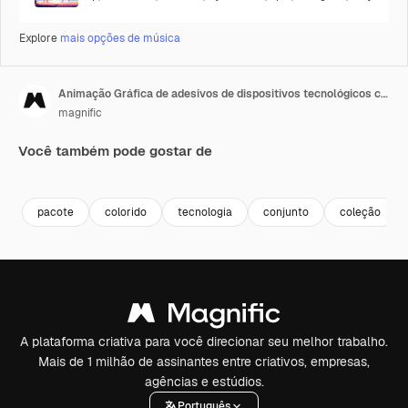
Explore
mais opções de música
Animação Gráfica de adesivos de dispositivos tecnológicos com estilo ingênuo
magnific
Você também pode gostar de
Premium
Premium
pacote
colorido
tecnologia
conjunto
coleção
A plataforma criativa para você direcionar seu melhor trabalho.
Mais de 1 milhão de assinantes entre criativos, empresas,
agências e estúdios.
Português