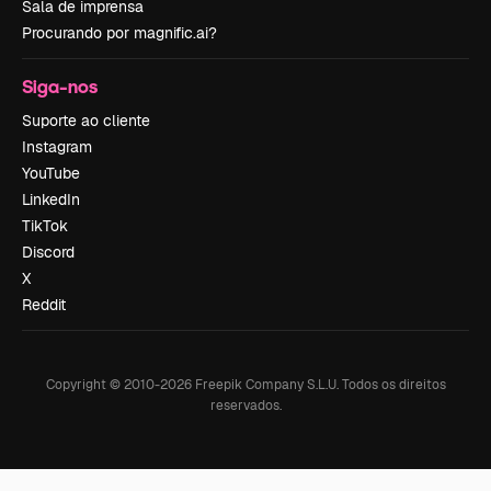
Sala de imprensa
Procurando por magnific.ai?
Siga-nos
Suporte ao cliente
Instagram
YouTube
LinkedIn
TikTok
Discord
X
Reddit
Copyright © 2010-
2026
Freepik Company S.L.U.
Todos os direitos
reservados
.