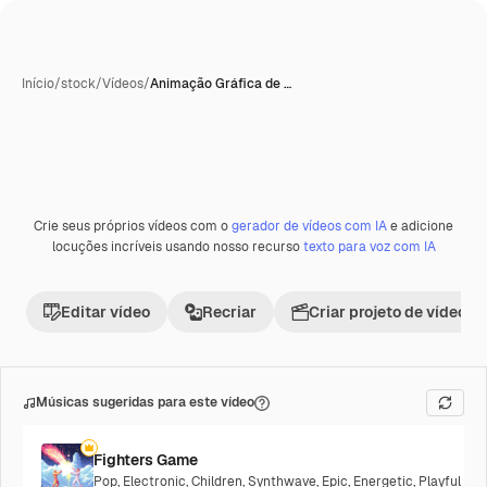
Início
/
stock
/
Vídeos
/
Animação Gráfica de …
Crie seus próprios vídeos com o
gerador de vídeos com IA
e adicione
locuções incríveis usando nosso recurso
texto para voz com IA
Editar vídeo
Recriar
Criar projeto de vídeo
Músicas sugeridas para este vídeo
Fighters Game
Pop
,
Electronic
,
Children
,
Synthwave
,
Epic
,
Energetic
,
Playful