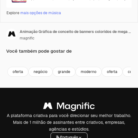
Explore
mais opções de música
Animação Gráfica de conceito de banners coloridos de mega promoção
magnific
Você também pode gostar de
Premium
Premium
oferta
negócio
grande
moderno
oferta
criad
A plataforma criativa para você direcionar seu melhor trabalho.
Mais de 1 milhão de assinantes entre criativos, empresas,
agências e estúdios.
Português