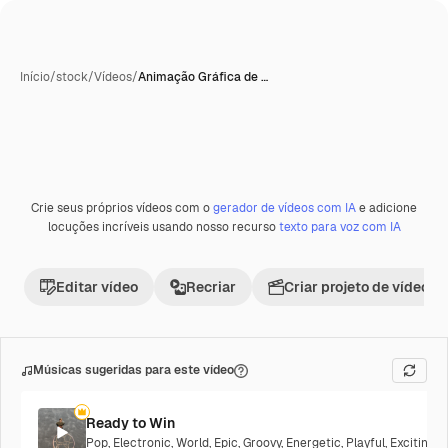
Início
/
stock
/
Vídeos
/
Animação Gráfica de …
Crie seus próprios vídeos com o
gerador de vídeos com IA
e adicione
locuções incríveis usando nosso recurso
texto para voz com IA
Editar vídeo
Recriar
Criar projeto de vídeo
Músicas sugeridas para este vídeo
Ready to Win
Pop
,
Electronic
,
World
,
Epic
,
Groovy
,
Energetic
,
Playful
,
Exciting