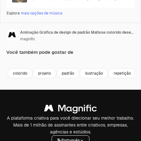
Explore
mais opções de música
Animação Gráfica de design de padrão Matisse colorido desenhado à mão
magnific
Você também pode gostar de
Premium
Premium
Gerado por 
colorido
projeto
padrão
ilustração
repetição
A plataforma criativa para você direcionar seu melhor trabalho.
Mais de 1 milhão de assinantes entre criativos, empresas,
agências e estúdios.
Português