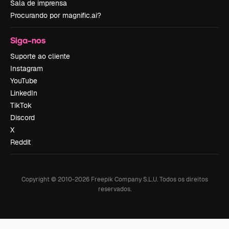
Sala de imprensa
Procurando por magnific.ai?
Siga-nos
Suporte ao cliente
Instagram
YouTube
LinkedIn
TikTok
Discord
X
Reddit
Copyright © 2010-
2026
Freepik Company S.L.U.
Todos os direitos
reservados
.