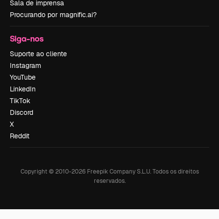
Sala de imprensa
Procurando por magnific.ai?
Siga-nos
Suporte ao cliente
Instagram
YouTube
LinkedIn
TikTok
Discord
X
Reddit
Copyright © 2010-
2026
Freepik Company S.L.U.
Todos os direitos
reservados
.