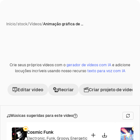
Início
/
stock
/
Vídeos
/
Animação gráfica de …
Crie seus próprios vídeos com o
gerador de vídeos com IA
e adicione
locuções incríveis usando nosso recurso
texto para voz com IA
Editar vídeo
Recriar
Criar projeto de vídeo
Músicas sugeridas para este vídeo
Cosmic Funk
F
Electronic
,
Funk
,
Groovy
,
Energetic
P