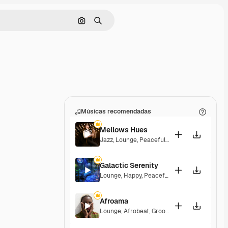
Pesquisar por imagem
Buscar
Músicas recomendadas
Mellows Hues
Jazz
,
Lounge
,
Peaceful
,
Playful
Galactic Serenity
Lounge
,
Happy
,
Peaceful
Afroama
Lounge
,
Afrobeat
,
Groovy
,
Peaceful
,
Soulful