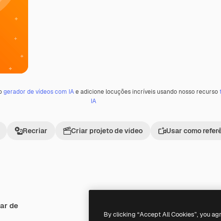
 o
gerador de vídeos com IA
e adicione locuções incríveis usando nosso recurso
IA
Recriar
Criar projeto de vídeo
Usar como refer
ar de
By clicking “Accept All Cookies”, you ag