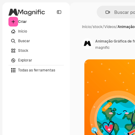
Criar
Início
/
stock
/
Vídeos
/
Animação 
Início
Buscar
Animação Gráfica de f
magnific
Stock
Explorar
Todas as ferramentas