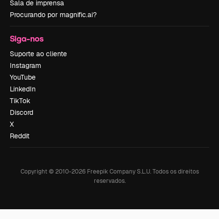
Sala de imprensa
Procurando por magnific.ai?
Siga-nos
Suporte ao cliente
Instagram
YouTube
LinkedIn
TikTok
Discord
X
Reddit
Copyright © 2010-
2026
Freepik Company S.L.U.
Todos os direitos
reservados
.