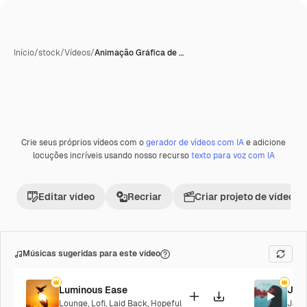
Início
/
stock
/
Vídeos
/
Animação Gráfica de …
Crie seus próprios vídeos com o
gerador de vídeos com IA
e adicione
locuções incríveis usando nosso recurso
texto para voz com IA
Editar vídeo
Recriar
Criar projeto de vídeo
Músicas sugeridas para este vídeo
Luminous Ease
Jaz
Lounge
,
Lofi
,
Laid Back
,
Hopeful
Jazz