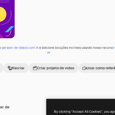
 o
gerador de vídeos com IA
e adicione locuções incríveis usando nosso recurso
IA
Recriar
Criar projeto de vídeo
Usar como refer
ar de
Premium
Premium
By clicking “Accept All Cookies”, you ag