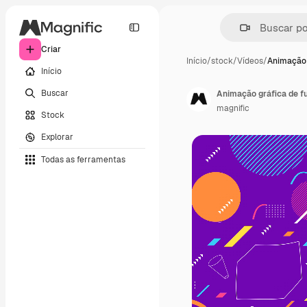
Criar
Início
/
stock
/
Vídeos
/
Animação 
Início
Buscar
Animação gráfica de f
magnific
Stock
Explorar
Todas as ferramentas