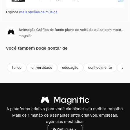
Explore
mais opções de música
Animação Gráfica de fundo plano de volta às aulas com materiais escolares e lousa
magnific
Você também pode gostar de
Premium
Premium
fundo
universidade
educação
conhecimento
acad
A plataforma criativa para você direcionar seu melhor trabalho.
Mais de 1 milhão de assinantes entre criativos, empresas,
agências e estúdios.
Português