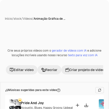
Início
/
stock
/
Vídeos
/
Animação Gráfica de …
Crie seus próprios vídeos com o
gerador de vídeos com IA
e adicione
locuções incríveis usando nosso recurso
texto para voz com IA
Editar vídeo
Recriar
Criar projeto de vídeo
Músicas sugeridas para este vídeo
Pride And Joy
Acoustic
,
Blues
,
Happy
,
Groovy
,
Upbeat