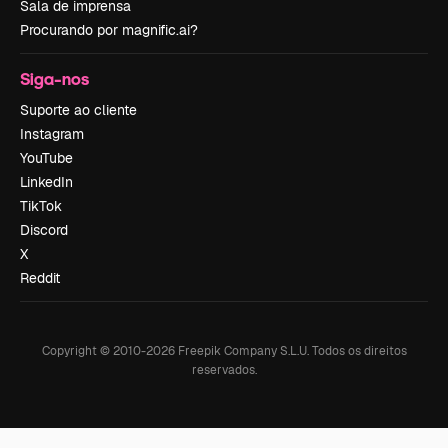
Sala de imprensa
Procurando por magnific.ai?
Siga-nos
Suporte ao cliente
Instagram
YouTube
LinkedIn
TikTok
Discord
X
Reddit
Copyright © 2010-
2026
Freepik Company S.L.U.
Todos os direitos
reservados
.