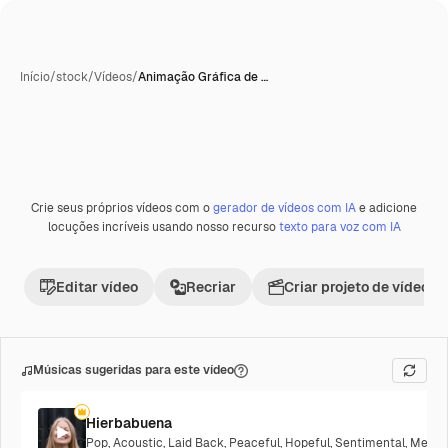
Início
/
stock
/
Vídeos
/
Animação Gráfica de …
Crie seus próprios vídeos com o
gerador de vídeos com IA
e adicione
locuções incríveis usando nosso recurso
texto para voz com IA
Editar vídeo
Recriar
Criar projeto de vídeo
Músicas sugeridas para este vídeo
Hierbabuena
Pop
,
Acoustic
,
Laid Back
,
Peaceful
,
Hopeful
,
Sentimental
,
Melanc