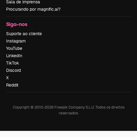
Sala de imprensa
Procurando por magnific.ai?
Siga-nos
Suporte ao cliente
Instagram
YouTube
LinkedIn
TikTok
Discord
X
Reddit
Copyright © 2010-
2026
Freepik Company S.L.U.
Todos os direitos
reservados
.