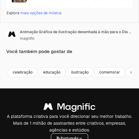
Explore
mais opções de música
Animação Gráfica de ilustração desenhada à mão para o Dia Mundial da Saúde Mental
magnific
Você também pode gostar de
celebração
educação
ilustração
comemorar
cons
A plataforma criativa para você direcionar seu melhor trabalho.
Mais de 1 milhão de assinantes entre criativos, empresas,
agências e estúdios.
Português