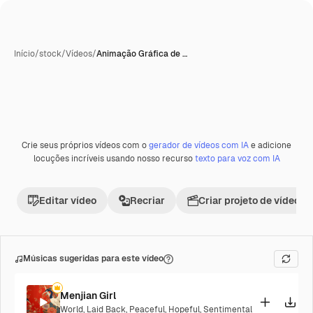
Início
/
stock
/
Vídeos
/
Animação Gráfica de …
Crie seus próprios vídeos com o
gerador de vídeos com IA
e adicione
locuções incríveis usando nosso recurso
texto para voz com IA
Editar vídeo
Recriar
Criar projeto de vídeo
Músicas sugeridas para este vídeo
Menjian Girl
World
,
Laid Back
,
Peaceful
,
Hopeful
,
Sentimental