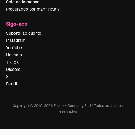
Sala de imprensa
Procurando por magnific.ai?
Siga-nos
Suporte ao cliente
Instagram
YouTube
LinkedIn
TikTok
Discord
X
Reddit
Copyright © 2010-
2026
Freepik Company S.L.U.
Todos os direitos
reservados
.