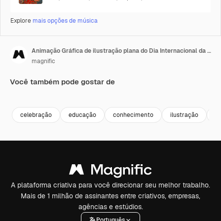
Explore
mais opções de música
Animação Gráfica de ilustração plana do Dia Internacional da Educação
magnific
Você também pode gostar de
celebração
educação
conhecimento
ilustração
e
A plataforma criativa para você direcionar seu melhor trabalho.
Mais de 1 milhão de assinantes entre criativos, empresas,
agências e estúdios.
Português