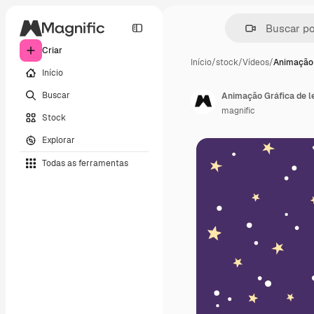
Criar
Início
/
stock
/
Vídeos
/
Animação 
Início
Buscar
Animação Gráfica de le
magnific
Stock
Explorar
Todas as ferramentas