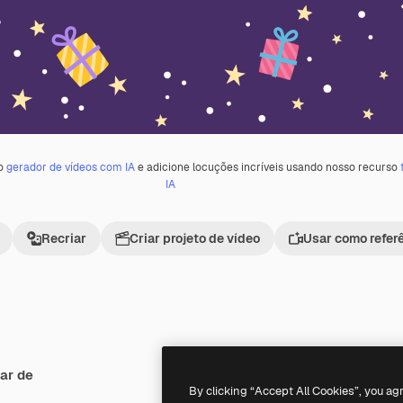
 o
gerador de vídeos com IA
e adicione locuções incríveis usando nosso recurso
IA
Recriar
Criar projeto de vídeo
Usar como refer
ar de
By clicking “Accept All Cookies”, you ag