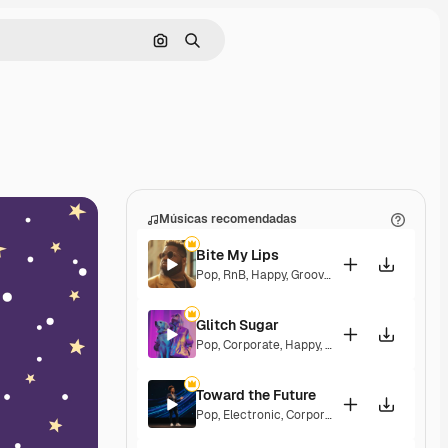
Pesquisar por imagem
Buscar
Músicas recomendadas
Bite My Lips
Pop
,
RnB
,
Happy
,
Groovy
,
Soulful
,
Upbeat
Glitch Sugar
Pop
,
Corporate
,
Happy
,
Groovy
,
Upbeat
Toward the Future
Pop
,
Electronic
,
Corporate
,
Happy
,
Energetic