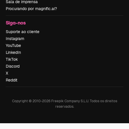
Sala de imprensa
Procurando por magnific.ai?
Siga-nos
Suporte ao cliente
Instagram
YouTube
LinkedIn
TikTok
Discord
X
Reddit
Copyright © 2010-
2026
Freepik Company S.L.U.
Todos os direitos
reservados
.