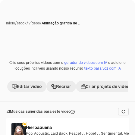
Início
/
stock
/
Vídeos
/
Animação gráfica de …
Crie seus próprios vídeos com o
gerador de vídeos com IA
e adicione
locuções incríveis usando nosso recurso
texto para voz com IA
Editar vídeo
Recriar
Criar projeto de vídeo
Músicas sugeridas para este vídeo
Hierbabuena
Pop
,
Acoustic
,
Laid Back
,
Peaceful
,
Hopeful
,
Sentimental
,
Melanc