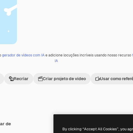
 o
gerador de vídeos com IA
e adicione locuções incríveis usando nosso recurso
IA
Recriar
Criar projeto de vídeo
Usar como refer
ar de
Premium
Premium
Gerado por IA
By clicking “Accept All Cookies”, you ag