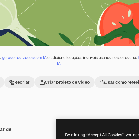
 o
gerador de vídeos com IA
e adicione locuções incríveis usando nosso recurso
IA
Recriar
Criar projeto de vídeo
Usar como refer
ar de
Premium
Premium
Gerado por IA
By clicking “Accept All Cookies”, you ag