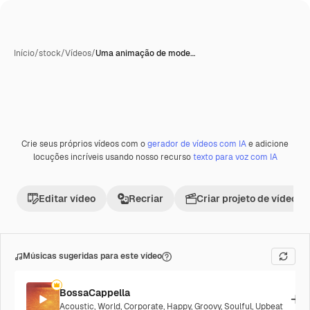
Início
/
stock
/
Vídeos
/
Uma animação de mode…
Crie seus próprios vídeos com o
gerador de vídeos com IA
e adicione
locuções incríveis usando nosso recurso
texto para voz com IA
Editar vídeo
Recriar
Criar projeto de vídeo
Músicas sugeridas para este vídeo
BossaCappella
Acoustic
,
World
,
Corporate
,
Happy
,
Groovy
,
Soulful
,
Upbeat