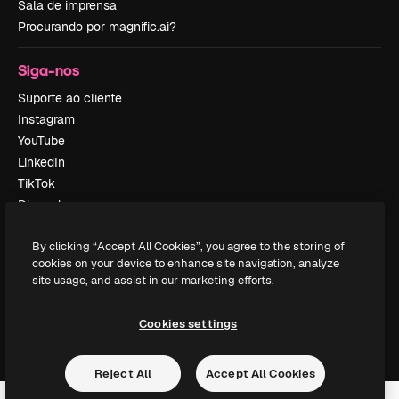
Sala de imprensa
Procurando por magnific.ai?
Siga-nos
Suporte ao cliente
Instagram
YouTube
LinkedIn
TikTok
Discord
X
By clicking “Accept All Cookies”, you agree to the storing of
Reddit
cookies on your device to enhance site navigation, analyze
site usage, and assist in our marketing efforts.
Copyright © 2010-
2026
Freepik Company S.L.U.
Todos os direitos
Cookies settings
reservados
.
Reject All
Accept All Cookies