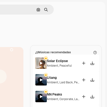
Pesquisar por imagem
Buscar
Músicas recomendadas
Solar Eclipse
Ambient
,
Peaceful
Litang
Ambient
,
Laid Back
,
Peaceful
,
Hopeful
NN Peaks
Ambient
,
Corporate
,
Laid Back
,
Peaceful
,
Hop