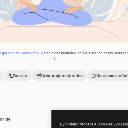
 o
gerador de vídeos com IA
e adicione locuções incríveis usando nosso recurso
IA
Recriar
Criar projeto de vídeo
Usar como refer
ar de
By clicking “Accept All Cookies”, you ag