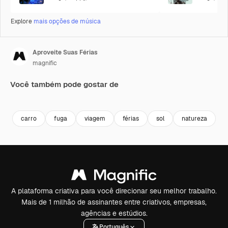
Explore
mais opções de música
Aproveite Suas Férias
magnific
Você também pode gostar de
carro
fuga
viagem
férias
sol
natureza
v
A plataforma criativa para você direcionar seu melhor trabalho.
Mais de 1 milhão de assinantes entre criativos, empresas,
agências e estúdios.
Português