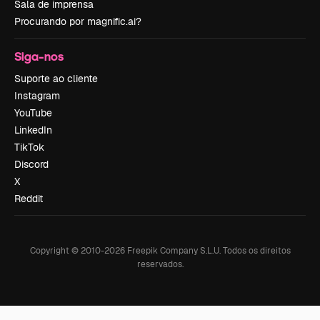
Sala de imprensa
Procurando por magnific.ai?
Siga-nos
Suporte ao cliente
Instagram
YouTube
LinkedIn
TikTok
Discord
X
Reddit
Copyright © 2010-
2026
Freepik Company S.L.U.
Todos os direitos
reservados
.