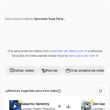
Início
/
stock
/
Vídeos
/
Aproveite Suas Féria…
Crie seus próprios vídeos com o
gerador de vídeos com IA
e adicione
locuções incríveis usando nosso recurso
texto para voz com IA
Editar vídeo
Recriar
Criar projeto de vídeo
Músicas sugeridas para este vídeo
Galactic Serenity
Zen Garde
Lounge
,
Happy
,
Peaceful
Lounge
,
Cor