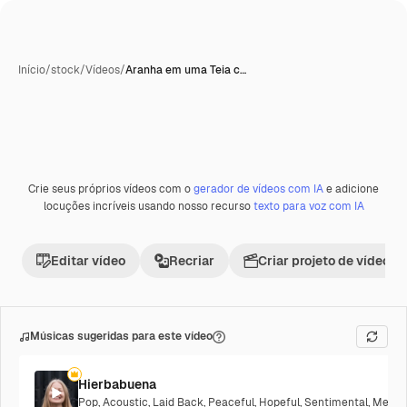
Início
/
stock
/
Vídeos
/
Aranha em uma Teia c…
Crie seus próprios vídeos com o
gerador de vídeos com IA
e adicione
locuções incríveis usando nosso recurso
texto para voz com IA
Editar vídeo
Recriar
Criar projeto de vídeo
Músicas sugeridas para este vídeo
Hierbabuena
Pop
,
Acoustic
,
Laid Back
,
Peaceful
,
Hopeful
,
Sentimental
,
Melanc