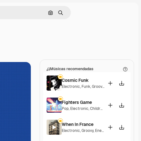
Pesquisar por imagem
Buscar
Músicas recomendadas
Cosmic Funk
Electronic
,
Funk
,
Groovy
,
Energetic
Fighters Game
Pop
,
Electronic
,
Children
,
Synthwave
,
Epic
,
En
When In France
Electronic
,
Groovy
,
Energetic
,
Playful
,
Excitin