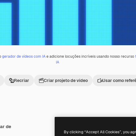
 o
gerador de vídeos com IA
e adicione locuções incríveis usando nosso recurso
IA
Recriar
Criar projeto de vídeo
Usar como refer
ar de
Premium
Premium
By clicking “Accept All Cookies”, you ag