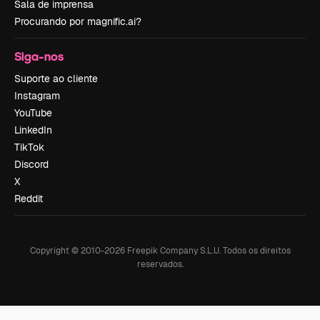
Sala de imprensa
Procurando por magnific.ai?
Siga-nos
Suporte ao cliente
Instagram
YouTube
LinkedIn
TikTok
Discord
X
Reddit
Copyright © 2010-
2026
Freepik Company S.L.U.
Todos os direitos
reservados
.