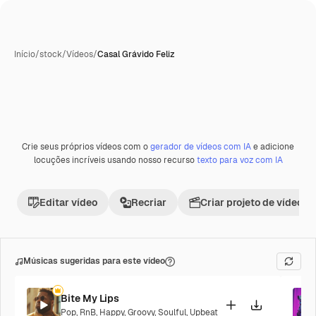
Início
/
stock
/
Vídeos
/
Casal Grávido Feliz
Crie seus próprios vídeos com o
gerador de vídeos com IA
e adicione
locuções incríveis usando nosso recurso
texto para voz com IA
Editar vídeo
Recriar
Criar projeto de vídeo
Músicas sugeridas para este vídeo
Bite My Lips
Pop
,
RnB
,
Happy
,
Groovy
,
Soulful
,
Upbeat