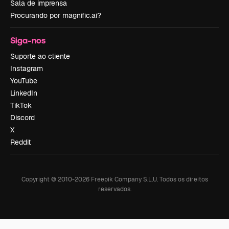
Sala de imprensa
Procurando por magnific.ai?
Siga-nos
Suporte ao cliente
Instagram
YouTube
LinkedIn
TikTok
Discord
X
Reddit
Copyright © 2010-
2026
Freepik Company S.L.U.
Todos os direitos
reservados
.