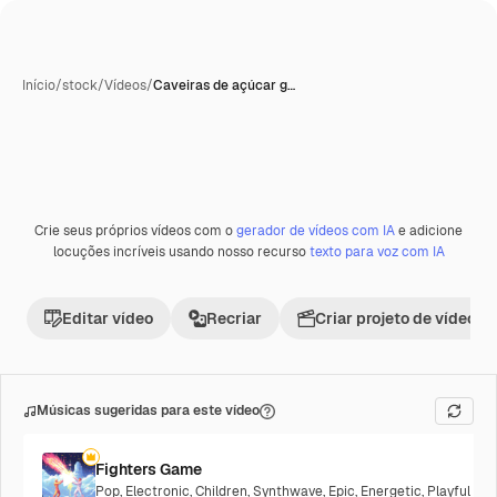
Início
/
stock
/
Vídeos
/
Caveiras de açúcar g…
Gerada com IA
Crie seus próprios vídeos com o
gerador de vídeos com IA
e adicione
locuções incríveis usando nosso recurso
texto para voz com IA
Editar vídeo
Recriar
Criar projeto de vídeo
Músicas sugeridas para este vídeo
Fighters Game
Pop
,
Electronic
,
Children
,
Synthwave
,
Epic
,
Energetic
,
Playful