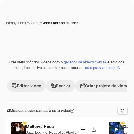
Início
/
stock
/
Vídeos
/
Cenas aéreas de dron…
Crie seus próprios vídeos com o
gerador de vídeos com IA
e adicione
locuções incríveis usando nosso recurso
texto para voz com IA
Editar vídeo
Recriar
Criar projeto de vídeo
Músicas sugeridas para este vídeo
Mellows Hues
Galac
Jazz
,
Lounge
,
Peaceful
,
Playful
Loung