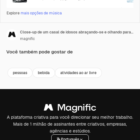
Explore
mais opções de música
Close-up de um casal de idosos abraçando-se e olhando para a câmera na rua num dia de inverno.
magnific
Você também pode gostar de
Premium
Premium
Gerado por 
pessoas
bebida
atividades ao ar livre
A plataforma criativa para você direcionar seu melhor trabalho.
Mais de 1 milhão de assinantes entre criativos, empresas,
agências e estúdios.
Português