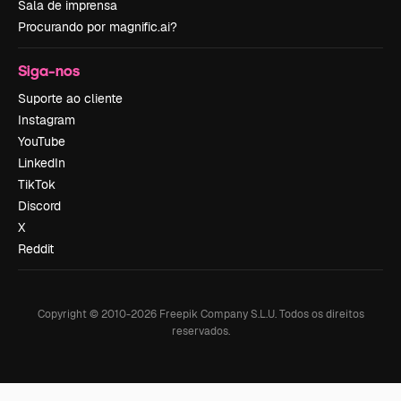
Sala de imprensa
Procurando por magnific.ai?
Siga-nos
Suporte ao cliente
Instagram
YouTube
LinkedIn
TikTok
Discord
X
Reddit
Copyright © 2010-
2026
Freepik Company S.L.U.
Todos os direitos
reservados
.