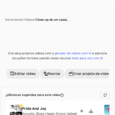
Início
/
stock
/
Vídeos
/
Close-up de um casal…
Crie seus próprios vídeos com o
gerador de vídeos com IA
e adicione
locuções incríveis usando nosso recurso
texto para voz com IA
Editar vídeo
Recriar
Criar projeto de vídeo
Músicas sugeridas para este vídeo
Pride And Joy
Acoustic
,
Blues
,
Happy
,
Groovy
,
Upbeat