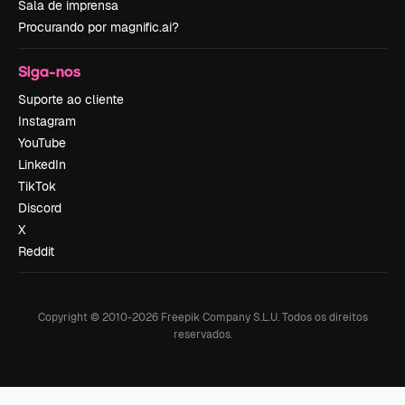
Sala de imprensa
Procurando por magnific.ai?
Siga-nos
Suporte ao cliente
Instagram
YouTube
LinkedIn
TikTok
Discord
X
Reddit
Copyright © 2010-
2026
Freepik Company S.L.U.
Todos os direitos
reservados
.