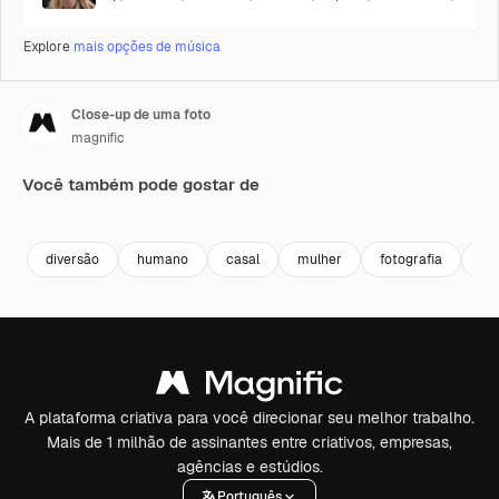
Explore
mais opções de música
Close-up de uma foto
magnific
Você também pode gostar de
diversão
humano
casal
mulher
fotografia
pe
A plataforma criativa para você direcionar seu melhor trabalho.
Mais de 1 milhão de assinantes entre criativos, empresas,
agências e estúdios.
Português