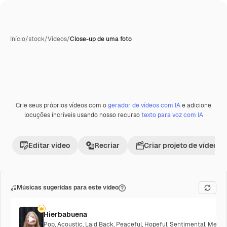
Início
/
stock
/
Vídeos
/
Close-up de uma foto
Crie seus próprios vídeos com o
gerador de vídeos com IA
e adicione
locuções incríveis usando nosso recurso
texto para voz com IA
Editar vídeo
Recriar
Criar projeto de vídeo
Músicas sugeridas para este vídeo
Hierbabuena
Pop
,
Acoustic
,
Laid Back
,
Peaceful
,
Hopeful
,
Sentimental
,
Melanc