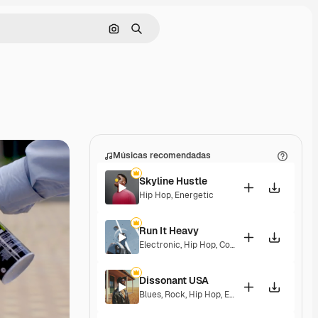
Pesquisar por imagem
Buscar
Músicas recomendadas
Skyline Hustle
Hip Hop
,
Energetic
Run It Heavy
Electronic
,
Hip Hop
,
Corporate
,
Epic
,
Energet
Dissonant USA
Blues
,
Rock
,
Hip Hop
,
Epic
,
Energetic
,
Excitin