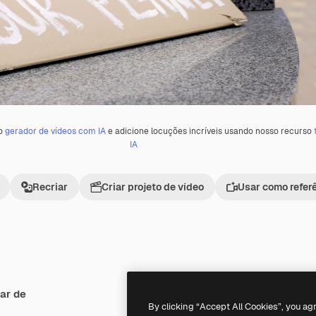
 o
gerador de vídeos com IA
e adicione locuções incríveis usando nosso recurso
IA
Recriar
Criar projeto de vídeo
Usar como refer
ar de
By clicking “Accept All Cookies”, you ag