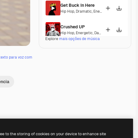
Get Buck In Here
Hip Hop
,
Dramatic
,
Energetic
,
Exciting
,
Tensi
Crushed UP
Hip Hop
,
Energetic
,
Dark
,
Exciting
Explore
mais opções de música
Outta Town
Pop
,
Hip Hop
,
Dramatic
,
Energetic
,
Exciting
,
T
texto para voz com
Billion Dollar Freestyle
Hip Hop
,
Energetic
ência
Hit the Curb
Hip Hop
,
Funk
,
Groovy
,
Energetic
,
Soulful
,
Exc
Groupie Therapy
Hip Hop
,
Groovy
,
Energetic
Premium
Premium
Premium
Premium
ree to the storing of cookies on your device to enhance site