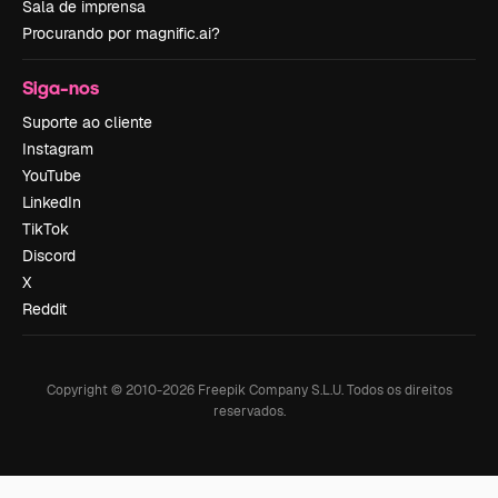
Sala de imprensa
Procurando por magnific.ai?
Siga-nos
Suporte ao cliente
Instagram
YouTube
LinkedIn
TikTok
Discord
X
Reddit
Copyright © 2010-
2026
Freepik Company S.L.U.
Todos os direitos
reservados
.