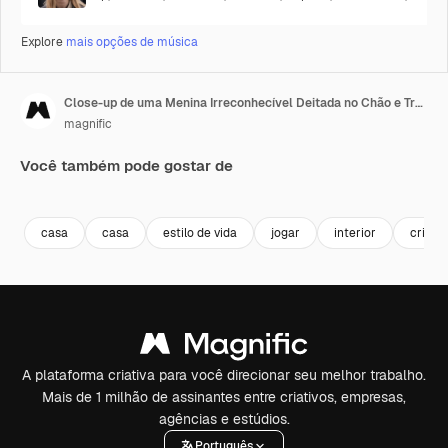
Explore
mais opções de música
Close-up de uma Menina Irreconhecível Deitada no Chão e Traçando uma Linha com Caneta Hidrográfica no Papel
magnific
Você também pode gostar de
Premium
Premium
Premium
Premium
casa
casa
estilo de vida
jogar
interior
criado
A plataforma criativa para você direcionar seu melhor trabalho.
Mais de 1 milhão de assinantes entre criativos, empresas,
agências e estúdios.
Português