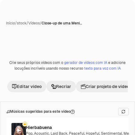
Início
/
stock
/
Vídeos
/
Close-up de uma Meni…
Crie seus próprios vídeos com o
gerador de vídeos com IA
e adicione
locuções incríveis usando nosso recurso
texto para voz com IA
Editar vídeo
Recriar
Criar projeto de vídeo
Músicas sugeridas para este vídeo
Hierbabuena
Pop
,
Acoustic
,
Laid Back
,
Peaceful
,
Hopeful
,
Sentimental
,
Melanc