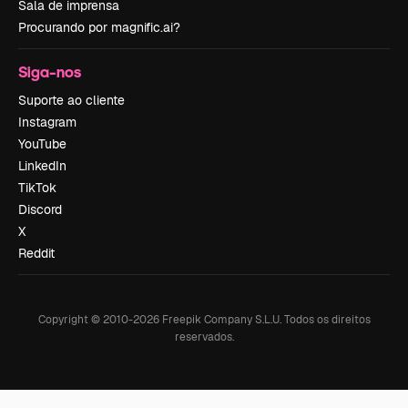
Sala de imprensa
Procurando por magnific.ai?
Siga-nos
Suporte ao cliente
Instagram
YouTube
LinkedIn
TikTok
Discord
X
Reddit
Copyright © 2010-
2026
Freepik Company S.L.U.
Todos os direitos
reservados
.