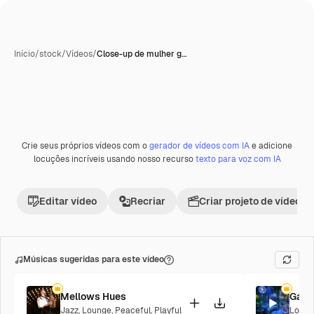
Início
/
stock
/
Vídeos
/
Close-up de mulher g…
Crie seus próprios vídeos com o
gerador de vídeos com IA
e adicione
locuções incríveis usando nosso recurso
texto para voz com IA
Editar vídeo
Recriar
Criar projeto de vídeo
Músicas sugeridas para este vídeo
Mellows Hues
Galac
Jazz
,
Lounge
,
Peaceful
,
Playful
Loung