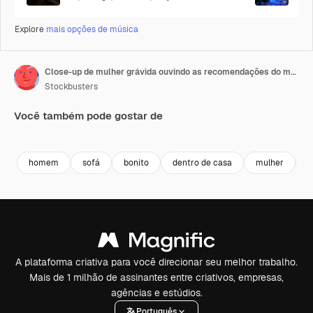
Explore
mais opções de música
Close-up de mulher grávida ouvindo as recomendações do médico no consultório pré-natal.
Stockbusters
Você também pode gostar de
Premium
Premium
Premium
Premium
homem
sofá
bonito
dentro de casa
mulher
p
A plataforma criativa para você direcionar seu melhor trabalho.
Mais de 1 milhão de assinantes entre criativos, empresas,
agências e estúdios.
Português