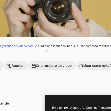
 o
gerador de vídeos com IA
e adicione locuções incríveis usando nosso recurso
IA
Recriar
Criar projeto de vídeo
Usar como refer
ar de
By clicking “Accept All Cookies”, you ag