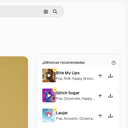
Pesquisar por imagem
Buscar
Músicas recomendadas
Bite My Lips
Pop
,
RnB
,
Happy
,
Groovy
,
Soulful
,
Upbeat
Glitch Sugar
Pop
,
Corporate
,
Happy
,
Groovy
,
Upbeat
Laujar
Pop
,
Acoustic
,
Corporate
,
Happy
,
Hopeful
,
Se