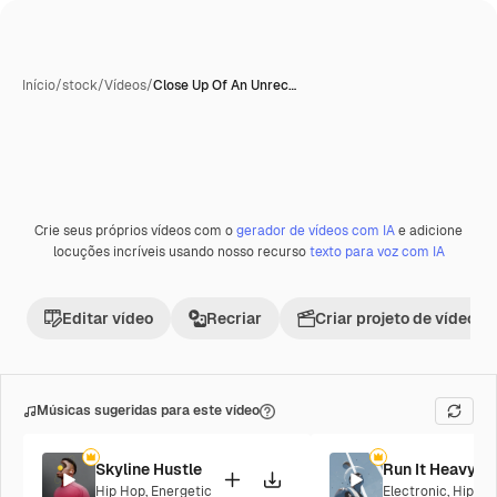
Início
/
stock
/
Vídeos
/
Close Up Of An Unrec…
Crie seus próprios vídeos com o
gerador de vídeos com IA
e adicione
locuções incríveis usando nosso recurso
texto para voz com IA
Editar vídeo
Recriar
Criar projeto de vídeo
Músicas sugeridas para este vídeo
Skyline Hustle
Run It Heavy
Hip Hop
,
Energetic
Electronic
,
Hip Ho