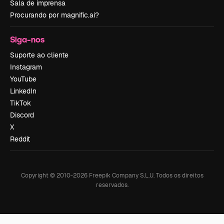
Sala de imprensa
Procurando por magnific.ai?
Siga-nos
Suporte ao cliente
Instagram
YouTube
LinkedIn
TikTok
Discord
X
Reddit
Copyright © 2010-
2026
Freepik Company S.L.U.
Todos os direitos
reservados
.