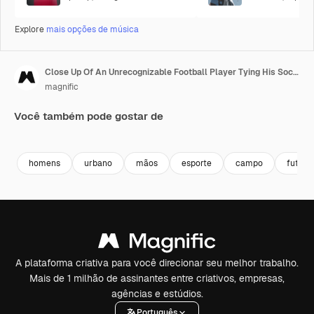
Explore
mais opções de música
Close Up Of An Unrecognizable Football Player Tying His Soccer Shoes On A Street Football Pitch 1
magnific
Você também pode gostar de
Premium
Premium
Premium
Premium
homens
urbano
mãos
esporte
campo
futebo
A plataforma criativa para você direcionar seu melhor trabalho.
Mais de 1 milhão de assinantes entre criativos, empresas,
agências e estúdios.
Português