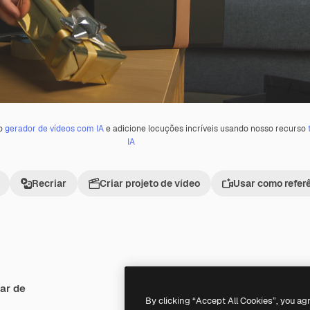
 o
gerador de vídeos com IA
e adicione locuções incríveis usando nosso recurso
IA
Recriar
Criar projeto de vídeo
Usar como refer
ar de
By clicking “Accept All Cookies”, you ag