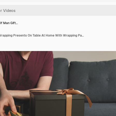
Of Man Gift…
Close Up Of Man Gift Wrapping Presents On Table At Home With Wrapping Paper Sticky Tape And Scissors