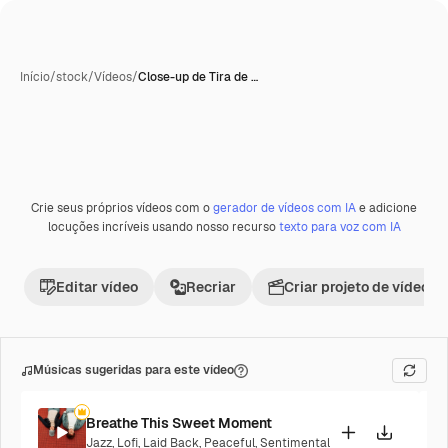
Início
/
stock
/
Vídeos
/
Close-up de Tira de …
Crie seus próprios vídeos com o
gerador de vídeos com IA
e adicione
locuções incríveis usando nosso recurso
texto para voz com IA
Editar vídeo
Recriar
Criar projeto de vídeo
Músicas sugeridas para este vídeo
Breathe This Sweet Moment
Jazz
,
Lofi
,
Laid Back
,
Peaceful
,
Sentimental