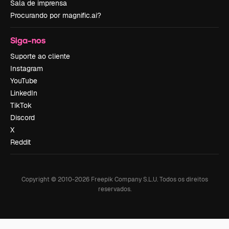
Sala de imprensa
Procurando por magnific.ai?
Siga-nos
Suporte ao cliente
Instagram
YouTube
LinkedIn
TikTok
Discord
X
Reddit
Copyright © 2010-
2026
Freepik Company S.L.U.
Todos os direitos
reservados
.