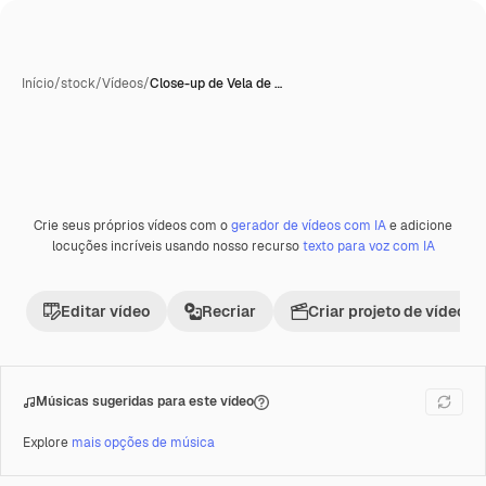
Início
/
stock
/
Vídeos
/
Close-up de Vela de …
Crie seus próprios vídeos com o
gerador de vídeos com IA
e adicione
locuções incríveis usando nosso recurso
texto para voz com IA
Editar vídeo
Recriar
Criar projeto de vídeo
Músicas sugeridas para este vídeo
Explore
mais opções de música