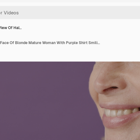
View Of Hal…
Close Up View Of Half Face Of Blonde Mature Woman With Purple Shirt Smiling On Purple Background