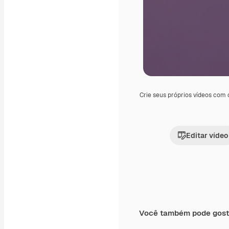
Crie seus próprios vídeos com
Editar vídeo
Você também pode gost
Premium
Premium