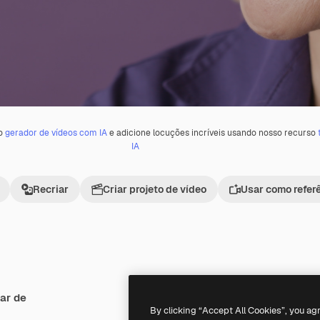
 o
gerador de vídeos com IA
e adicione locuções incríveis usando nosso recurso
IA
Recriar
Criar projeto de vídeo
Usar como refer
ar de
Premium
Premium
By clicking “Accept All Cookies”, you ag