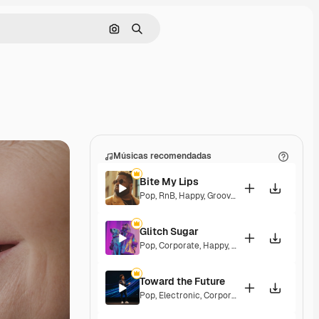
Pesquisar por imagem
Buscar
Músicas recomendadas
Bite My Lips
Pop
,
RnB
,
Happy
,
Groovy
,
Soulful
,
Upbeat
Glitch Sugar
Pop
,
Corporate
,
Happy
,
Groovy
,
Upbeat
Toward the Future
Pop
,
Electronic
,
Corporate
,
Happy
,
Energetic