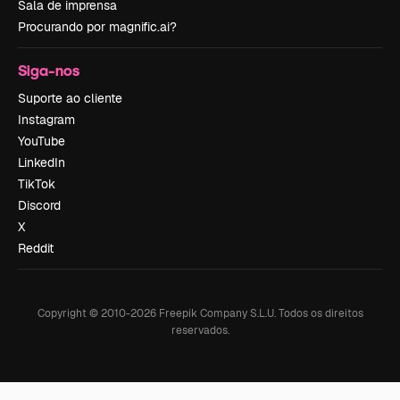
Sala de imprensa
Procurando por magnific.ai?
Siga-nos
Suporte ao cliente
Instagram
YouTube
LinkedIn
TikTok
Discord
X
Reddit
Copyright © 2010-
2026
Freepik Company S.L.U.
Todos os direitos
reservados
.