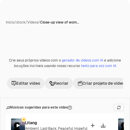
Início
/
stock
/
Vídeos
/
Close-up view of wom…
Crie seus próprios vídeos com o
gerador de vídeos com IA
e adicione
locuções incríveis usando nosso recurso
texto para voz com IA
Editar vídeo
Recriar
Criar projeto de vídeo
Músicas sugeridas para este vídeo
Litang
Ambient
,
Laid Back
,
Peaceful
,
Hopeful