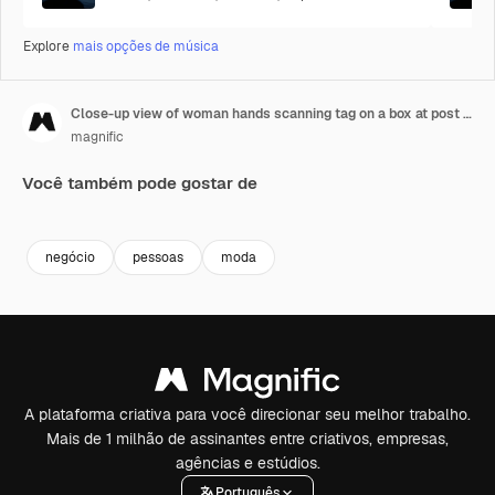
Explore
mais opções de música
Close-up view of woman hands scanning tag on a box at post office or delivery service
magnific
Você também pode gostar de
Premium
Premium
Premium
Premium
negócio
pessoas
moda
A plataforma criativa para você direcionar seu melhor trabalho.
Mais de 1 milhão de assinantes entre criativos, empresas,
agências e estúdios.
Português