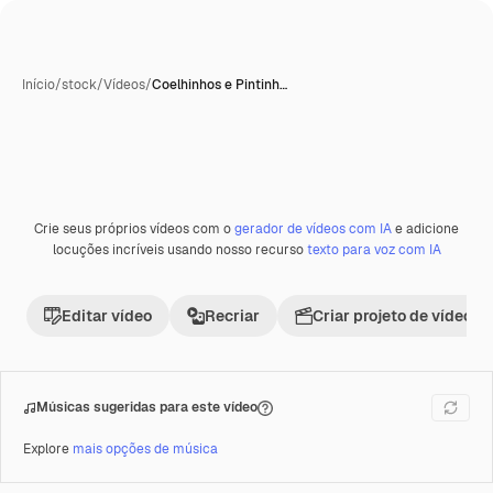
Início
/
stock
/
Vídeos
/
Coelhinhos e Pintinh…
Crie seus próprios vídeos com o
gerador de vídeos com IA
e adicione
locuções incríveis usando nosso recurso
texto para voz com IA
Editar vídeo
Recriar
Criar projeto de vídeo
Músicas sugeridas para este vídeo
Explore
mais opções de música