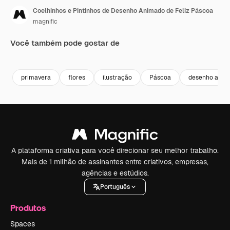
Coelhinhos e Pintinhos de Desenho Animado de Feliz Páscoa
magnific
Você também pode gostar de
Premium
Premium
Gerado por 
primavera
flores
ilustração
Páscoa
desenho anim
A plataforma criativa para você direcionar seu melhor trabalho.
Mais de 1 milhão de assinantes entre criativos, empresas,
agências e estúdios.
Português
Produtos
Spaces