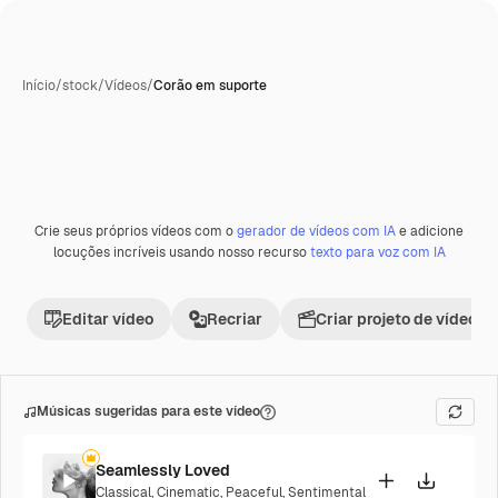
Início
/
stock
/
Vídeos
/
Corão em suporte
Crie seus próprios vídeos com o
gerador de vídeos com IA
e adicione
locuções incríveis usando nosso recurso
texto para voz com IA
Editar vídeo
Recriar
Criar projeto de vídeo
Músicas sugeridas para este vídeo
Seamlessly Loved
Classical
,
Cinematic
,
Peaceful
,
Sentimental