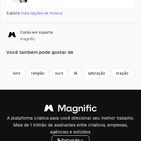
Explore
mais opções de música
Corão em suporte
magnific
Você também pode gostar de
Premium
Premium
livro
religião
ouro
fé
adoração
oração
d
A plataforma criativa para você direcionar seu melhor trabalho.
Mais de 1 milhão de assinantes entre criativos, empresas,
agências e estúdios.
Português