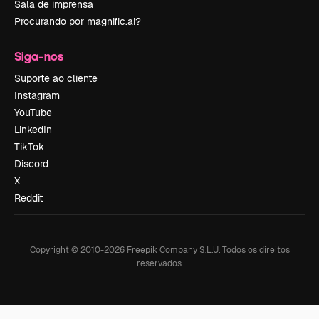
Sala de imprensa
Procurando por magnific.ai?
Siga-nos
Suporte ao cliente
Instagram
YouTube
LinkedIn
TikTok
Discord
X
Reddit
Copyright © 2010-
2026
Freepik Company S.L.U.
Todos os direitos
reservados
.