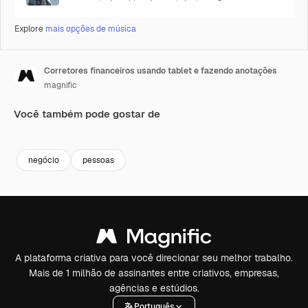
Explore
mais opções de música
Corretores financeiros usando tablet e fazendo anotações
magnific
Você também pode gostar de
Premium
Premium
negócio
pessoas
A plataforma criativa para você direcionar seu melhor trabalho.
Mais de 1 milhão de assinantes entre criativos, empresas,
agências e estúdios.
Português