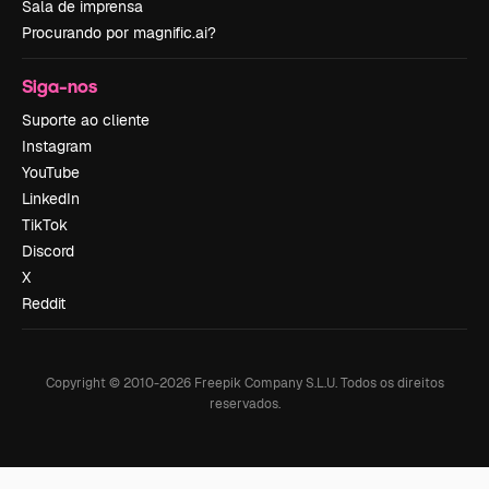
Sala de imprensa
Procurando por magnific.ai?
Siga-nos
Suporte ao cliente
Instagram
YouTube
LinkedIn
TikTok
Discord
X
Reddit
Copyright © 2010-
2026
Freepik Company S.L.U.
Todos os direitos
reservados
.