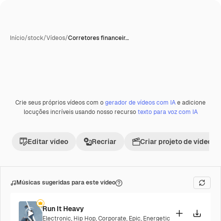
Início
/
stock
/
Vídeos
/
Corretores financeir…
Crie seus próprios vídeos com o
gerador de vídeos com IA
e adicione
locuções incríveis usando nosso recurso
texto para voz com IA
Editar vídeo
Recriar
Criar projeto de vídeo
Músicas sugeridas para este vídeo
Run It Heavy
Electronic
,
Hip Hop
,
Corporate
,
Epic
,
Energetic