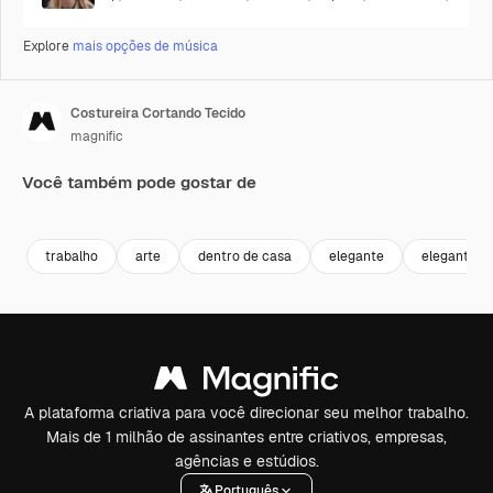
Explore
mais opções de música
Costureira Cortando Tecido
magnific
Você também pode gostar de
Premium
Premium
Premium
Premium
trabalho
arte
dentro de casa
elegante
elegante
A plataforma criativa para você direcionar seu melhor trabalho.
Mais de 1 milhão de assinantes entre criativos, empresas,
agências e estúdios.
Português