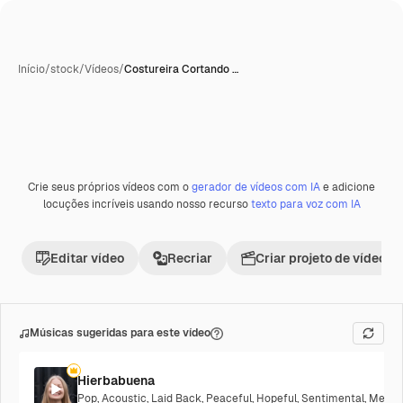
Início
/
stock
/
Vídeos
/
Costureira Cortando …
Crie seus próprios vídeos com o
gerador de vídeos com IA
e adicione
locuções incríveis usando nosso recurso
texto para voz com IA
Editar vídeo
Recriar
Criar projeto de vídeo
Músicas sugeridas para este vídeo
Hierbabuena
Pop
,
Acoustic
,
Laid Back
,
Peaceful
,
Hopeful
,
Sentimental
,
Melanc