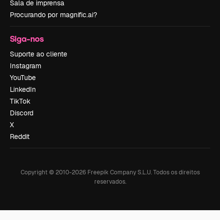
Sala de imprensa
Procurando por magnific.ai?
Siga-nos
Suporte ao cliente
Instagram
YouTube
LinkedIn
TikTok
Discord
X
Reddit
Copyright © 2010-
2026
Freepik Company S.L.U.
Todos os direitos
reservados
.