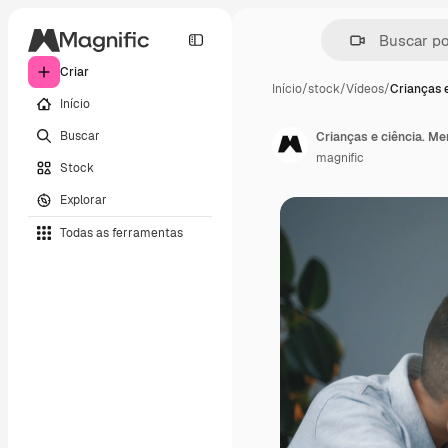
Criar
Início
/
stock
/
Vídeos
/
Crianças e
Início
Buscar
magnific
Stock
Explorar
Todas as ferramentas