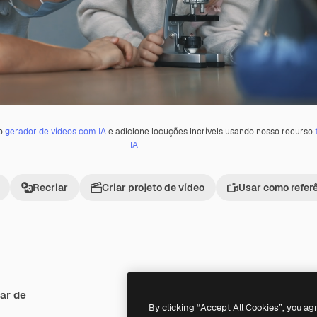
 o
gerador de vídeos com IA
e adicione locuções incríveis usando nosso recurso
IA
Recriar
Criar projeto de vídeo
Usar como refer
ar de
Premium
Premium
By clicking “Accept All Cookies”, you ag