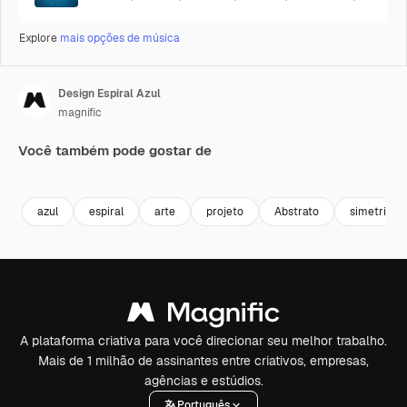
Explore
mais opções de música
Design Espiral Azul
magnific
Você também pode gostar de
Premium
Premium
Premium
Premium
azul
espiral
arte
projeto
Abstrato
simetria
A plataforma criativa para você direcionar seu melhor trabalho.
Mais de 1 milhão de assinantes entre criativos, empresas,
agências e estúdios.
Português