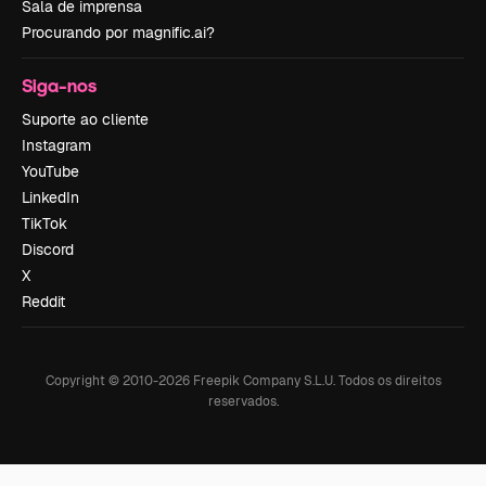
Sala de imprensa
Procurando por magnific.ai?
Siga-nos
Suporte ao cliente
Instagram
YouTube
LinkedIn
TikTok
Discord
X
Reddit
Copyright © 2010-
2026
Freepik Company S.L.U.
Todos os direitos
reservados
.