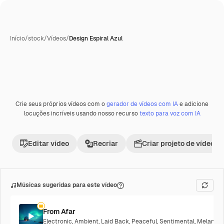
Início
/
stock
/
Vídeos
/
Design Espiral Azul
Crie seus próprios vídeos com o
gerador de vídeos com IA
e adicione
locuções incríveis usando nosso recurso
texto para voz com IA
Editar vídeo
Recriar
Criar projeto de vídeo
Músicas sugeridas para este vídeo
From Afar
Electronic
,
Ambient
,
Laid Back
,
Peaceful
,
Sentimental
,
Melancho