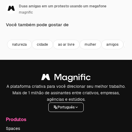
Duas amigas em um protesto usando um megafone
magnific
Você também pode gostar de
Premium
Premium
Premium
Premium
natureza
cidade
ao ar livre
mulher
amigos
f
A plataforma criativa para você direcionar seu melhor trabalho.
Mais de 1 milhão de assinantes entre criativos, empresas,
agências e estúdios.
Português
Produtos
Spaces