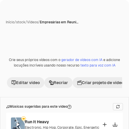
Início
/
stock
/
Vídeos
/
Empresárias em Reuni…
Crie seus próprios vídeos com o
gerador de vídeos com IA
e adicione
locuções incríveis usando nosso recurso
texto para voz com IA
Editar vídeo
Recriar
Criar projeto de vídeo
Músicas sugeridas para este vídeo
Run It Heavy
Electronic
,
Hip Hop
,
Corporate
,
Epic
,
Energetic