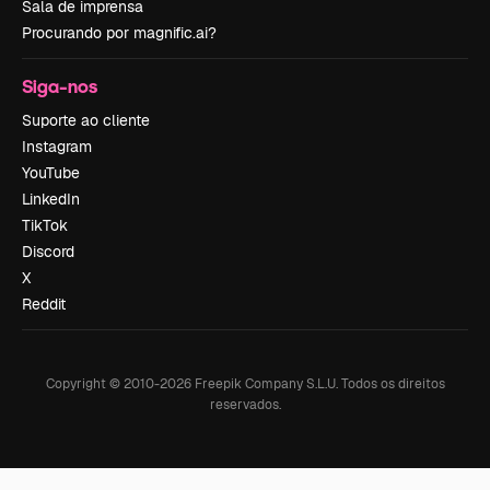
Sala de imprensa
Procurando por magnific.ai?
Siga-nos
Suporte ao cliente
Instagram
YouTube
LinkedIn
TikTok
Discord
X
Reddit
Copyright © 2010-
2026
Freepik Company S.L.U.
Todos os direitos
reservados
.