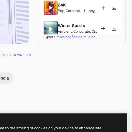
24K
Pop
,
Corporate
,
Happy
,
Energetic
,
Playful
,
Exc
Winter Sports
Ambient
,
Corporate
,
Cinematic
,
Peaceful
,
Ho
Explore
mais opções de música
Feel the Beat
Pop
,
Corporate
,
Happy
,
Groovy
,
Energetic
,
Exc
texto para voz com
A Special Morning
Pop
,
Corporate
,
Happy
,
Laid Back
,
Peaceful
,
ência
Orderly Chaos
Classical
,
Cinematic
,
Dramatic
,
Hopeful
,
Sent
CKT RIP
Electronic
,
Cinematic
,
Epic
,
Dramatic
,
Energe
ree to the storing of cookies on your device to enhance site