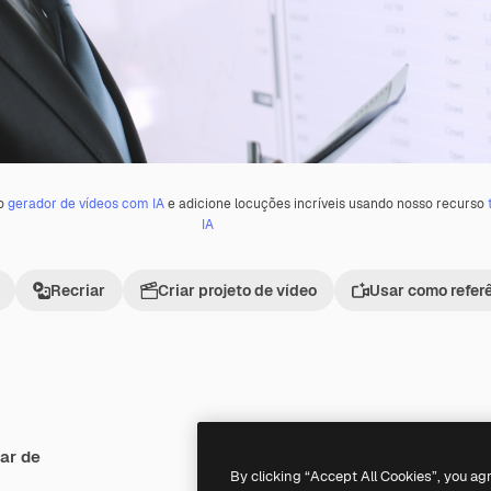
 o
gerador de vídeos com IA
e adicione locuções incríveis usando nosso recurso
IA
Recriar
Criar projeto de vídeo
Usar como refer
ar de
By clicking “Accept All Cookies”, you ag