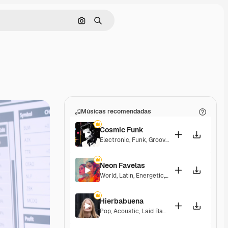
Pesquisar por imagem
Buscar
Músicas recomendadas
Cosmic Funk
Electronic
,
Funk
,
Groovy
,
Energetic
Neon Favelas
World
,
Latin
,
Energetic
,
Upbeat
Hierbabuena
Pop
,
Acoustic
,
Laid Back
,
Peaceful
,
Hopeful
,