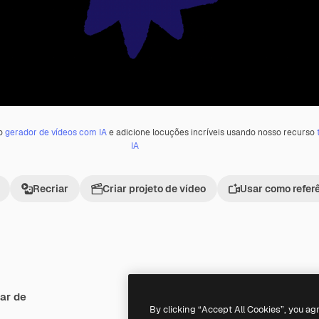
 o
gerador de vídeos com IA
e adicione locuções incríveis usando nosso recurso
IA
Recriar
Criar projeto de vídeo
Usar como refer
ar de
By clicking “Accept All Cookies”, you ag