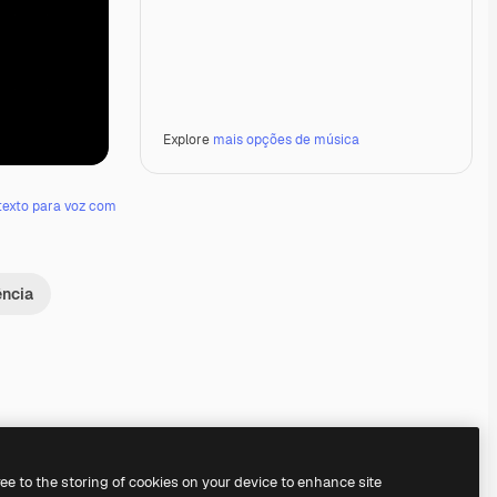
Explore
mais opções de música
texto para voz com
ência
Premium
Premium
ree to the storing of cookies on your device to enhance site