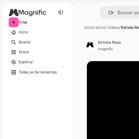
Criar
Início
/
stock
/
Vídeos
/
Estrela R
Início
Buscar
Estrela Roxa
magnific
Stock
Explorar
Todas as ferramentas