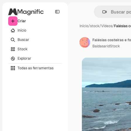
Criar
Início
/
stock
/
Vídeos
/
Falésias c
Início
Buscar
Falésias costeiras e 
BaldasaridStock
Stock
Explorar
Todas as ferramentas