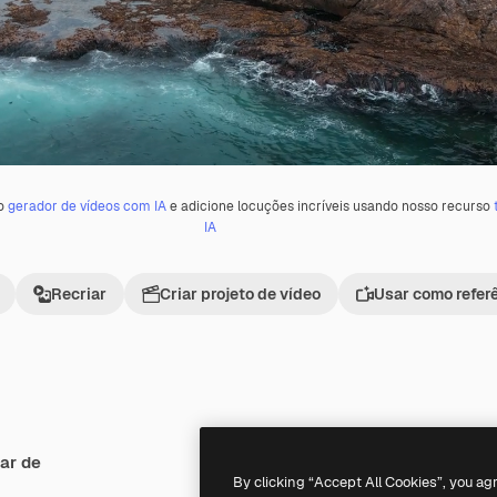
 o
gerador de vídeos com IA
e adicione locuções incríveis usando nosso recurso
IA
Recriar
Criar projeto de vídeo
Usar como refer
ar de
Premium
Premium
By clicking “Accept All Cookies”, you ag