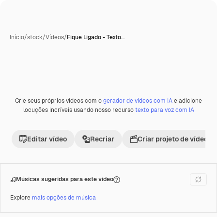
Início
/
stock
/
Vídeos
/
Fique Ligado - Texto…
Crie seus próprios vídeos com o
gerador de vídeos com IA
e adicione
locuções incríveis usando nosso recurso
texto para voz com IA
Editar vídeo
Recriar
Criar projeto de vídeo
Músicas sugeridas para este vídeo
Explore
mais opções de música