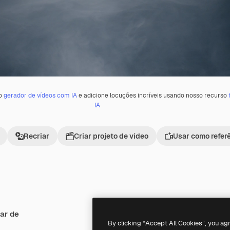
 o
gerador de vídeos com IA
e adicione locuções incríveis usando nosso recurso
IA
Recriar
Criar projeto de vídeo
Usar como refer
ar de
Premium
Premium
By clicking “Accept All Cookies”, you ag