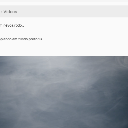
m névoa rodo…
piando em fundo preto 13