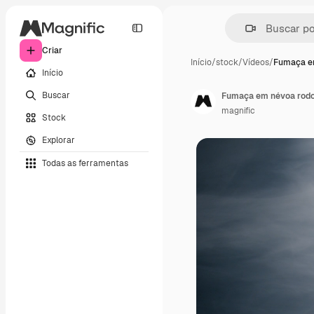
Criar
Início
/
stock
/
Vídeos
/
Fumaça e
Início
Buscar
Fumaça em névoa rodo
magnific
Stock
Explorar
Todas as ferramentas