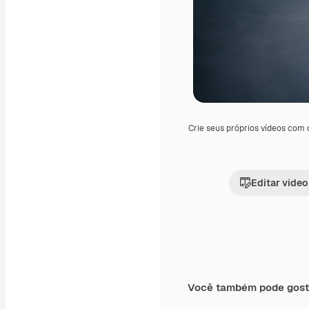
Crie seus próprios vídeos com
Editar vídeo
Você também pode gost
Premium
Premium