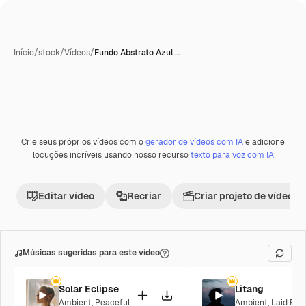
Início
/
stock
/
Vídeos
/
Fundo Abstrato Azul …
Crie seus próprios vídeos com o
gerador de vídeos com IA
e adicione
locuções incríveis usando nosso recurso
texto para voz com IA
Editar vídeo
Recriar
Criar projeto de vídeo
Músicas sugeridas para este vídeo
Solar Eclipse
Litang
Ambient
,
Peaceful
Ambient
,
Laid Bac