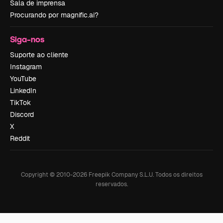
Sala de imprensa
Procurando por magnific.ai?
Siga-nos
Suporte ao cliente
Instagram
YouTube
LinkedIn
TikTok
Discord
X
Reddit
Copyright © 2010-
2026
Freepik Company S.L.U.
Todos os direitos
reservados
.