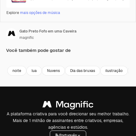
Explore
mais opções de música
Gato Preto Fofo em uma Caveira
magnific
Você também pode gostar de
noite
lua
Nuvens
Dia das bruxas
ilustração
s
A plataforma criativa para você direcionar seu melhor trabalho.
Mais de 1 milhão de assinantes entre criativos, empresas,
agências e estúdios.
Português