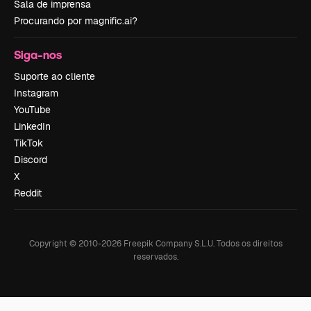
Sala de imprensa
Procurando por magnific.ai?
Siga-nos
Suporte ao cliente
Instagram
YouTube
LinkedIn
TikTok
Discord
X
Reddit
Copyright © 2010-
2026
Freepik Company S.L.U.
Todos os direitos
reservados
.