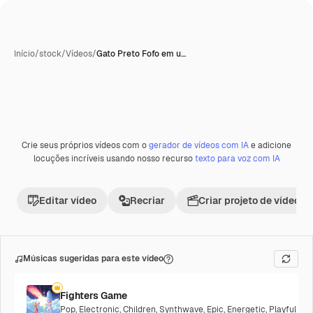
Início
/
stock
/
Vídeos
/
Gato Preto Fofo em u…
Crie seus próprios vídeos com o
gerador de vídeos com IA
e adicione
locuções incríveis usando nosso recurso
texto para voz com IA
Editar vídeo
Recriar
Criar projeto de vídeo
Músicas sugeridas para este vídeo
Fighters Game
Pop
,
Electronic
,
Children
,
Synthwave
,
Epic
,
Energetic
,
Playful